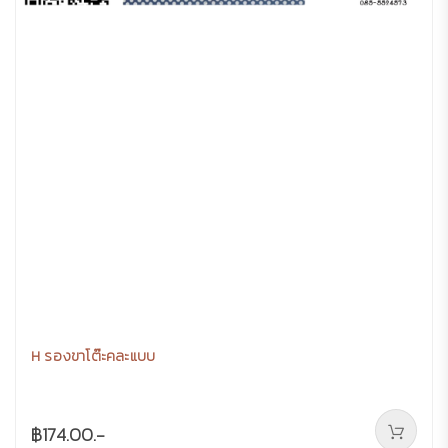
H รองขาโต๊ะคละแบบ
฿174.00.-