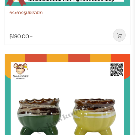
กระถางธูปเซรามิก
฿180.00.-