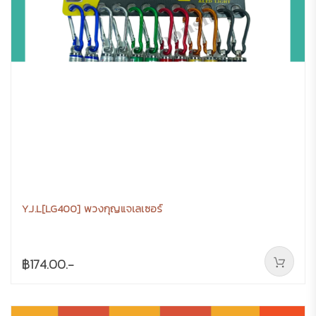
Y.J.L[LG400] พวงกุญแจเลเซอร์
฿174.00.-