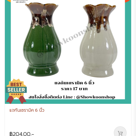
แจกันเซรามิค 6 นิ้ว
฿204.00.-