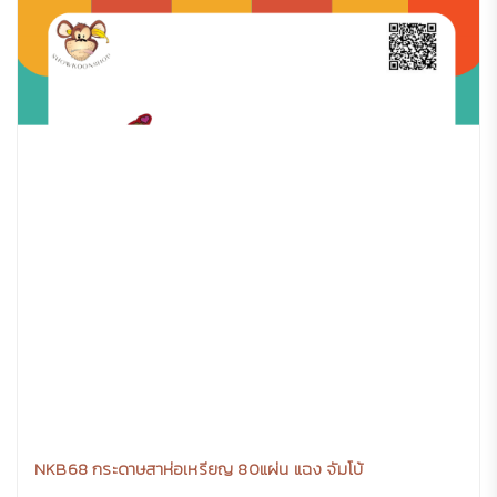
NKB68 กระดาษสาห่อเหรียญ 80แผ่น แฉง จัมโบ้