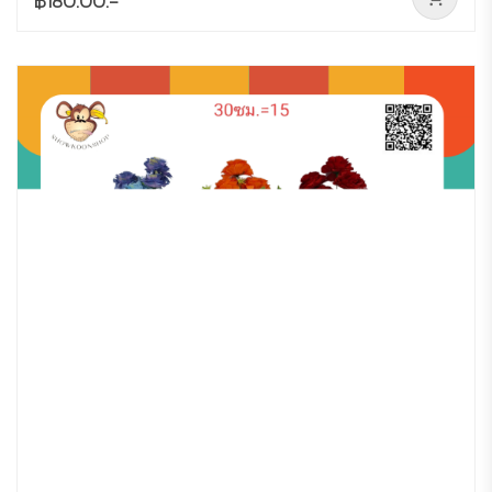
฿180.00.-