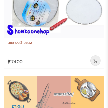
ตะแกรงด้ามแดง
฿174.00.-