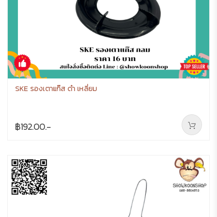
SKE รองเตาแก๊ส ดำ เหลี่ยม
฿192.00.-