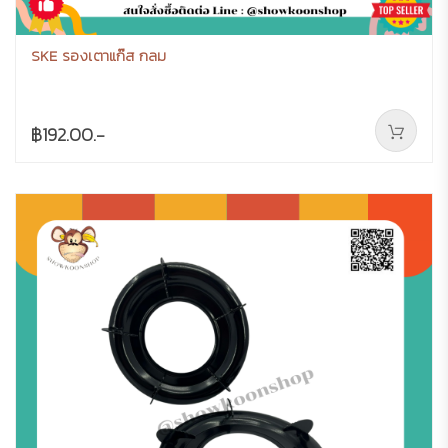
SKE รองเตาแก๊ส กลม
฿192.00.-