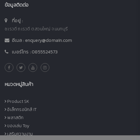
ข้อมูลติดต่อ
ที่อยู่ :
ซ.เรวดี ถ.เรวดี ต.สวนใหญ่ จ.นนทบุรี
อีเมล :
enquery@domain.com
เบอร์โทร :
0855524573
หมวดหมู่สินค้า
Product SK
อิเล็กทรอนิกส์ IT
พลาสติก
ของเล่น Toy
เสริมความงาม