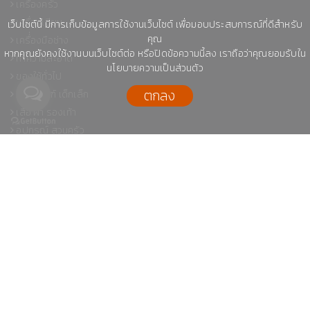
เครื่องครัว
เครื่องเขียน
เว็บไซต์นี้ มีการเก็บข้อมูลการใช้งานเว็บไซต์ เพื่อมอบประสบการณ์ที่ดีสำหรับ
คุณ
เครื่่องมือช่าง
หากคุณยังคงใช้งานบนเว็บไซต์ต่อ หรือปิดข้อความนี้ลง เราถือว่าคุณยอมรับใน
ทำความสะอาด
นโยบายความเป็นส่วนตัว
ของใช้ทั่วไป
ตกลง
ผลิตภัณฑ์ เด็กเล็ก
เสื้อ ผ้า รองเท้า
อุปกรณ์ สวนครัว
สัตว์เลี้ยง
สินค้า OTop
หลอด
กระโถน
อุปกรณ์รถ
กระปุก/ กระติ๊บ
เครื่องแก้ว
ลวดเย็บกระดาษ
ติดต่อ LINE