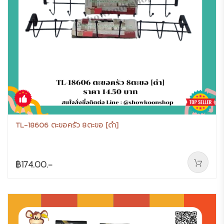
TL-18606 ตะขอครัว 8ตะขอ [ดำ]
฿174.00.-