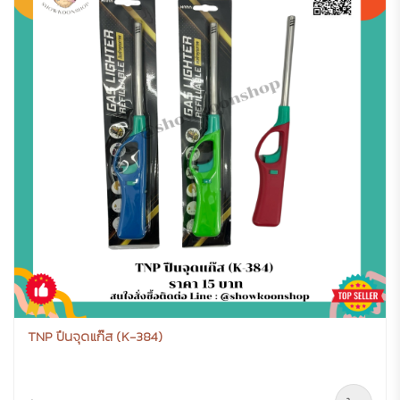
TNP ปืนจุดแก๊ส (K-384)