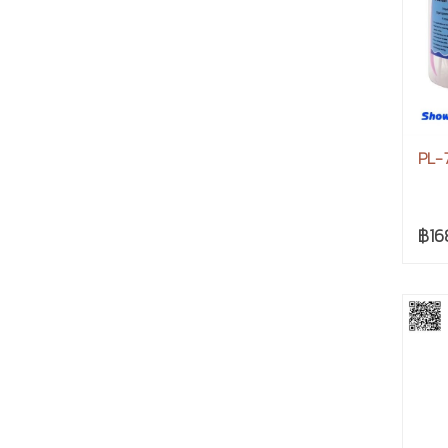
PL-7
฿16