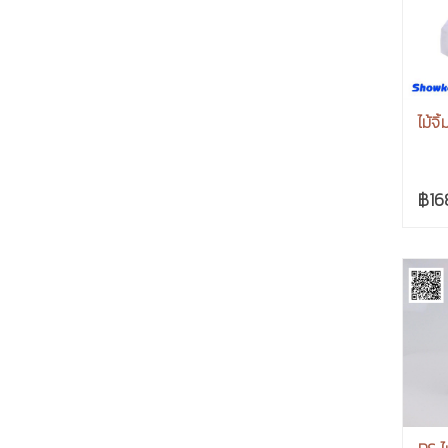
ไม้จิ
฿16