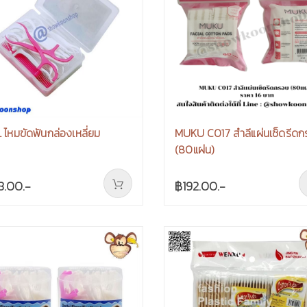
L ไหมขัดฟันกล่องเหลี่ยม
MUKU C017 สำลีแผ่นเช็ดรีด
(80แผ่น)
8.00.-
฿192.00.-