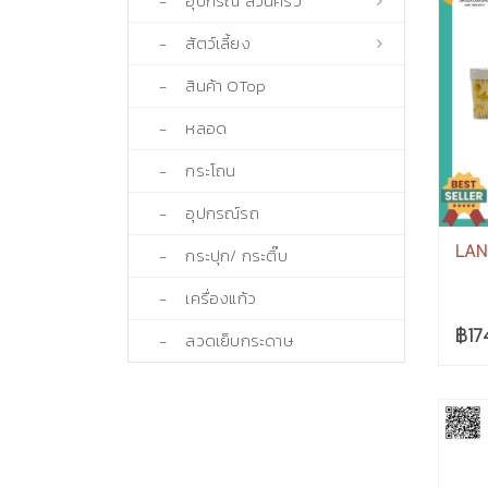
- อุปกรณ์ สวนครัว
- สัตว์เลี้ยง
- สินค้า OTop
- หลอด
- กระโถน
- อุปกรณ์รถ
LAN 
- กระปุก/ กระติ๊บ
- เครื่องแก้ว
฿17
- ลวดเย็บกระดาษ