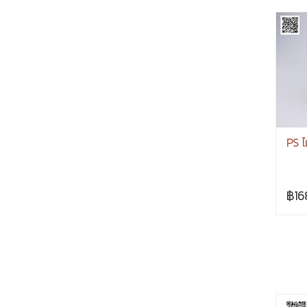
PS ไ
฿16