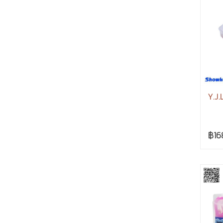
Y.J.
฿16