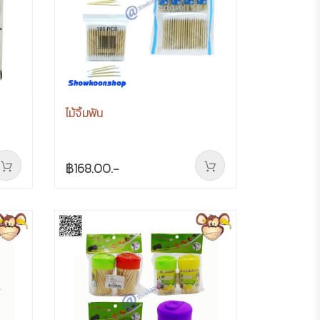
ไม้จิ้มฟัน
฿168.00.-