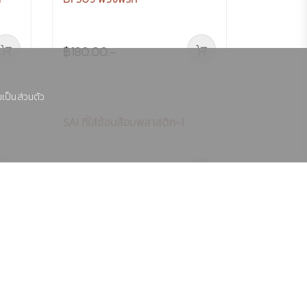
ิค
CCC 020-1 กล่อง2ช่อง สีโม
เดิร์น-1
฿108.00.-
เป็นส่วนตัว
B1 309 พวงพริก
฿180.00.-