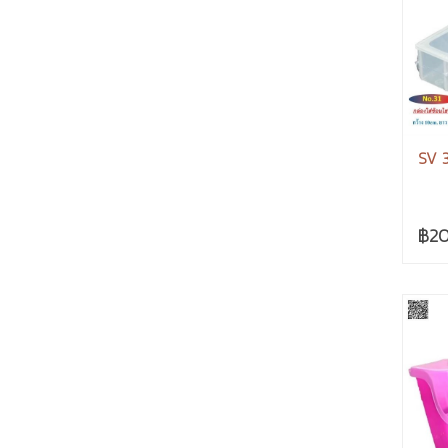
SV 3
฿20