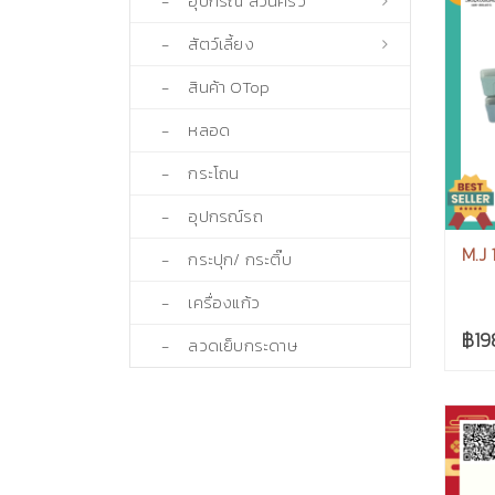
- อุปกรณ์ สวนครัว
- สัตว์เลี้ยง
- สินค้า OTop
- หลอด
- กระโถน
- อุปกรณ์รถ
M.J 
- กระปุก/ กระติ๊บ
- เครื่องแก้ว
฿19
- ลวดเย็บกระดาษ