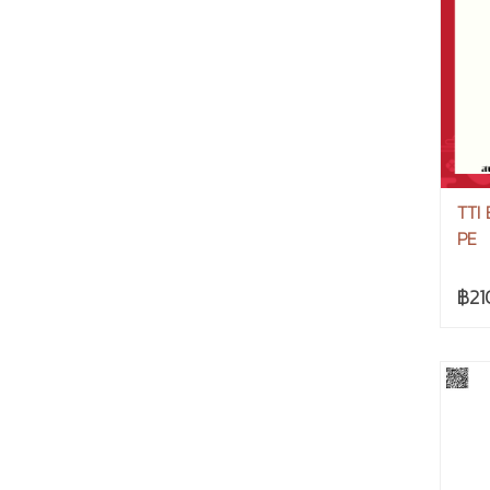
TTI 
PE
฿21