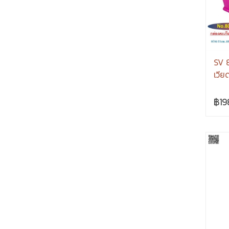
SV 8
เวีย
฿19