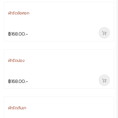
ผ้ารัดข้อศอก
฿168.00.-
ผ้ารัดน่อง
฿168.00.-
ผ้ารัดต้นขา