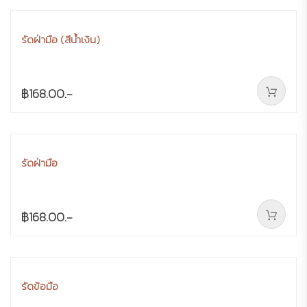
รัดฝ่ามือ (สีน้ำเงิน)
฿168.00.-
รัดฝ่ามือ
฿168.00.-
รัดข้อมือ