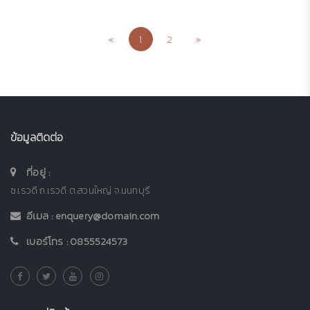
Previous
Next
«
1
2
»
ข้อมูลติดต่อ
ที่อยู่ :
ซ.เรวดี ถ.เรวดี ต.สวนใหญ่ จ.นนทบุรี
อีเมล :
enquery@domain.com
เบอร์โทร :
0855524573