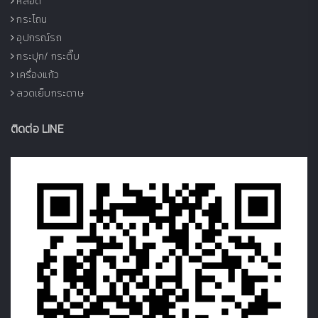
หลอด
กระโถน
อุปกรณ์รถ
กระปุก/ กระติ๊บ
เครื่องแก้ว
ลวดเย็บกระดาษ
ติดต่อ LINE