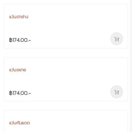
แว่นสายตา
฿174.00.-
แว่นสายตา
฿174.00.-