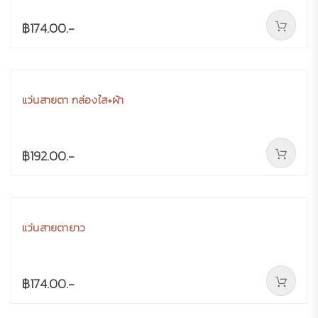
แว่นตากันแดด
฿174.00.-
แว่นตา SAFETY
฿174.00.-