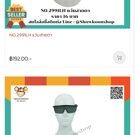
NO.2991LH แว่นสายตา
฿192.00.-