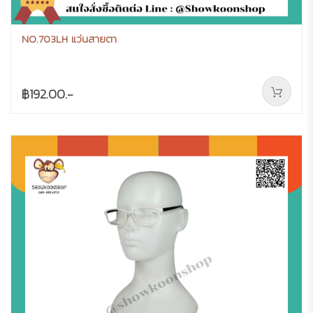
NO.703LH แว่นสายตา
฿192.00.-