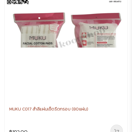
MUKU C017 สำลีแผ่นเช็ดรีดกรอบ (80แผ่น)