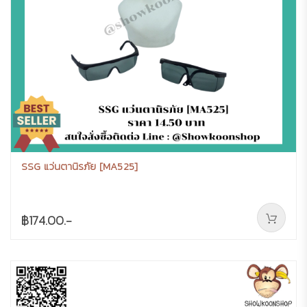
SSG แว่นตานิรภัย [MA525]
฿174.00.-