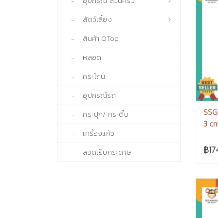
- อุปกรณ์ สวนครัว
- สัตว์เลี้ยง
- สินค้า OTop
- หลอด
- กระโถน
- อุปกรณ์รถ
SSG
- กระปุก/ กระติ๊บ
3 cm
- เครื่องแก้ว
฿17
- ลวดเย็บกระดาษ