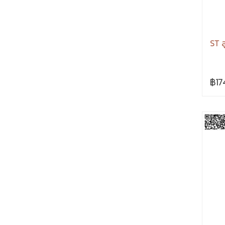
ST ล
฿17