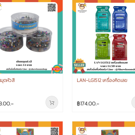
หมุดหัวสี
LAN-LG1512 เครื่องคิดเลข
8.00.-
฿174.00.-