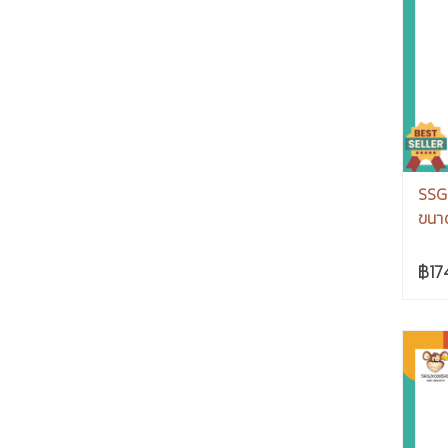
SSG
ขนาด
฿17