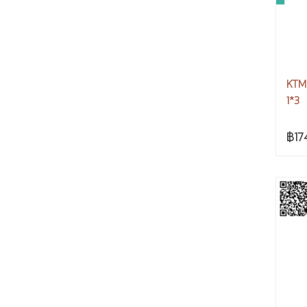
KTM
1*3
฿17