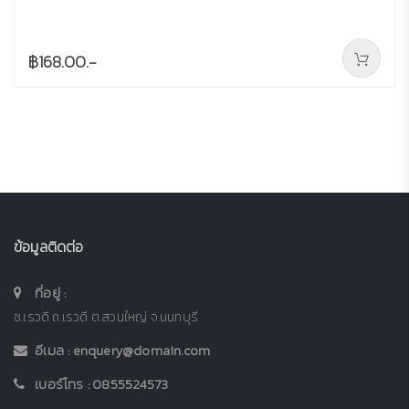
฿168.00.-
ข้อมูลติดต่อ
ที่อยู่ :
ซ.เรวดี ถ.เรวดี ต.สวนใหญ่ จ.นนทบุรี
อีเมล :
enquery@domain.com
เบอร์โทร :
0855524573