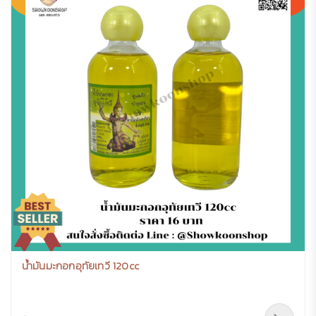
น้ำมันมะกอกอุทัยเทวี 120cc