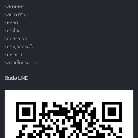
สัตว์เลี้ยง
สินค้า OTop
หลอด
กระโถน
อุปกรณ์รถ
กระปุก/ กระติ๊บ
เครื่องแก้ว
ลวดเย็บกระดาษ
ติดต่อ LINE