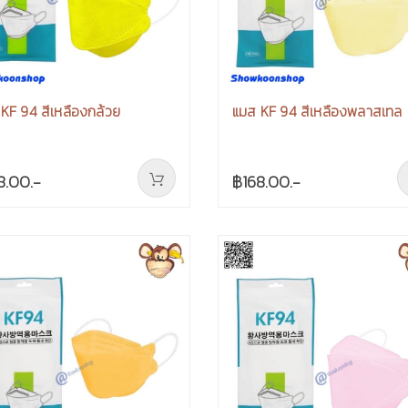
KF 94 สีเหลืองกล้วย
แมส KF 94 สีเหลืองพลาสเทล
8.00.-
฿168.00.-