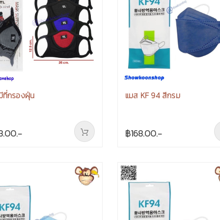
ีที่กรองฝุ่น
แมส KF 94 สีกรม
8.00.-
฿168.00.-