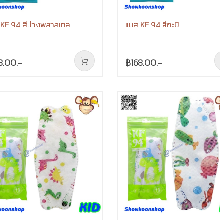
KF 94 สีม่วงพลาสเทล
แมส KF 94 สีกะปิ
8.00.-
฿168.00.-