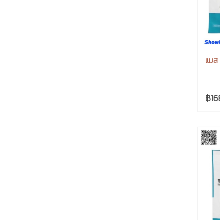
แมส 
฿16