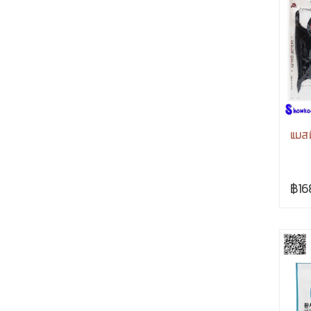
แมสม
฿16