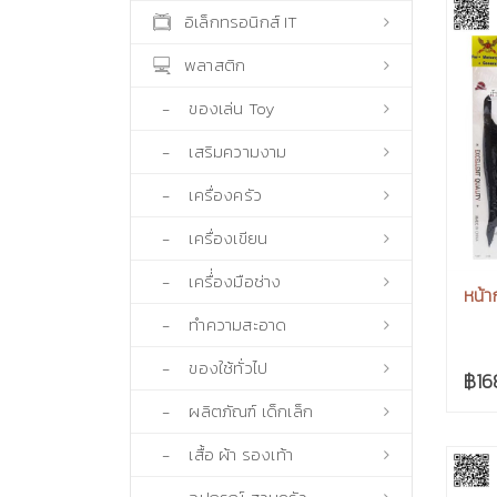
อิเล็กทรอนิกส์ IT
พลาสติก
- ของเล่น Toy
- เสริมความงาม
- เครื่องครัว
- เครื่องเขียน
- เครื่่องมือช่าง
หน้า
- ทำความสะอาด
- ของใช้ทั่วไป
฿16
- ผลิตภัณฑ์ เด็กเล็ก
- เสื้อ ผ้า รองเท้า