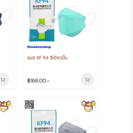
แมส KF 94 สีเขียวมิ้น
฿168.00.-