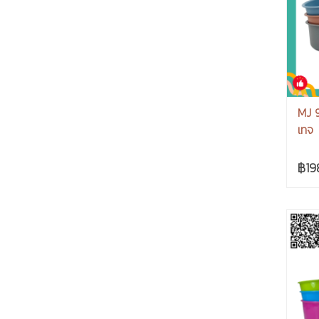
MJ 9
เทจ
฿19