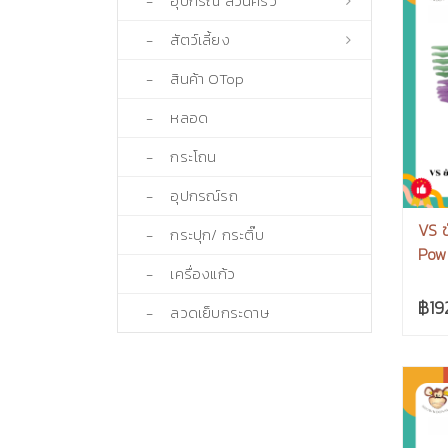
- อุปกรณ์ สวนครัว
- สัตว์เลี้ยง
- สินค้า OTop
- หลอด
- กระโถน
- อุปกรณ์รถ
VS ข
- กระปุก/ กระติ๊บ
Powe
- เครื่องแก้ว
฿19
- ลวดเย็บกระดาษ