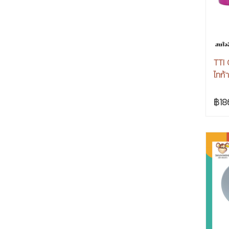
TTI
ไทก้า
฿18