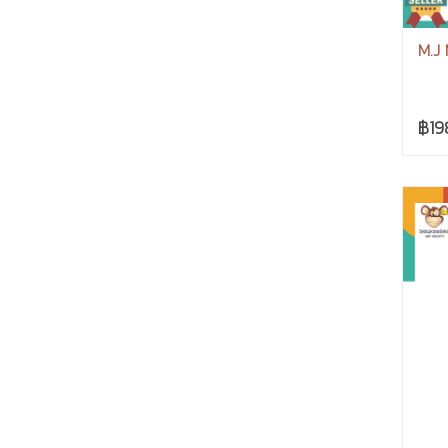
M.J 
฿19