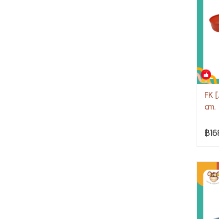
FK [
cm.
฿16