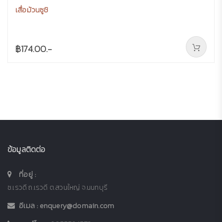
เสื่อม้วนซูชิ
฿174.00.-
ข้อมูลติดต่อ
ที่อยู่ :
ซ.เรวดี ถ.เรวดี ต.สวนใหญ่ จ.นนทบุรี
อีเมล :
enquery@domain.com