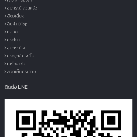
เสื้อ ผ้า รองเท้า
อุปกรณ์ สวนครัว
สัตว์เลี้ยง
สินค้า OTop
หลอด
กระโถน
อุปกรณ์รถ
กระปุก/ กระติ๊บ
เครื่องแก้ว
ลวดเย็บกระดาษ
ติดต่อ LINE