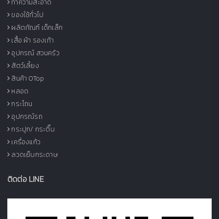
ทำความสะอาด
ของใช้ทั่วไป
ผลิตภัณฑ์ เด็กเล็ก
เสื้อ ผ้า รองเท้า
อุปกรณ์ สวนครัว
สัตว์เลี้ยง
สินค้า OTop
หลอด
กระโถน
อุปกรณ์รถ
กระปุก/ กระติ๊บ
เครื่องแก้ว
ลวดเย็บกระดาษ
ติดต่อ LINE