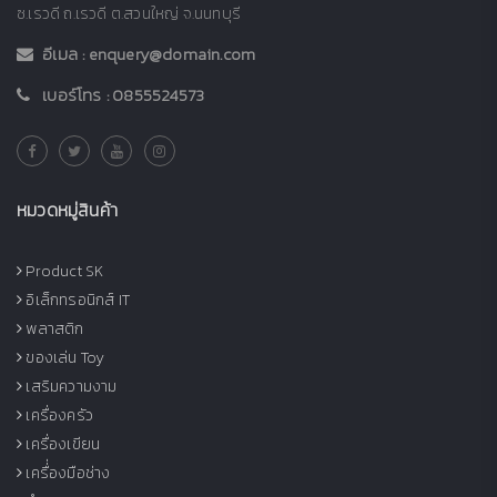
ซ.เรวดี ถ.เรวดี ต.สวนใหญ่ จ.นนทบุรี
อีเมล :
enquery@domain.com
เบอร์โทร :
0855524573
หมวดหมู่สินค้า
Product SK
อิเล็กทรอนิกส์ IT
พลาสติก
ของเล่น Toy
เสริมความงาม
เครื่องครัว
เครื่องเขียน
เครื่่องมือช่าง