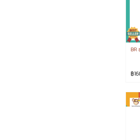
BR ธ
฿16