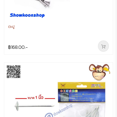
ตะปู
฿168.00.-