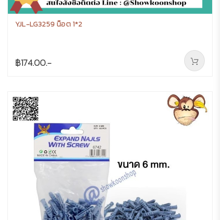
YJL-LG3259 น็อต 1*2
฿174.00.-