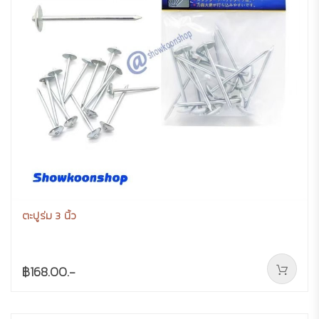
ตะปูร่ม 3 นิ้ว
฿168.00.-