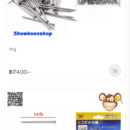
ตะปู
฿174.00.-