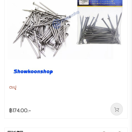
ตะปู
฿174.00.-