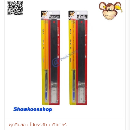
ชุดดินสอ + ไม้บรรทัด + คัตเตอร์