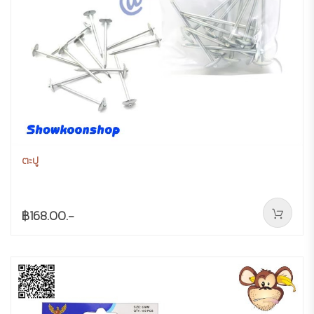
ตะปู
฿168.00.-