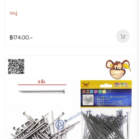
ตะปู
฿174.00.-