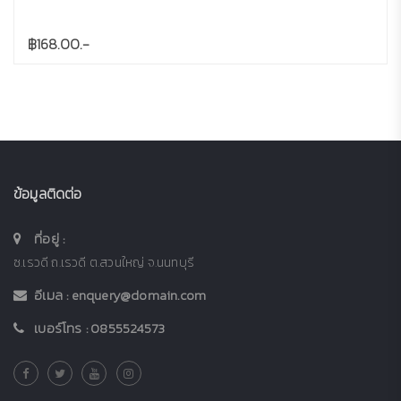
฿168.00.-
ข้อมูลติดต่อ
ที่อยู่ :
ซ.เรวดี ถ.เรวดี ต.สวนใหญ่ จ.นนทบุรี
อีเมล :
enquery@domain.com
เบอร์โทร :
0855524573