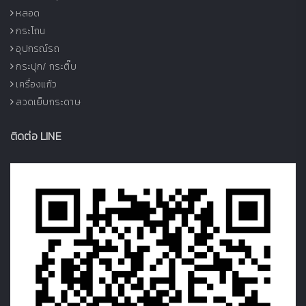
หลอด
กระโถน
อุปกรณ์รถ
กระปุก/ กระติ๊บ
เครื่องแก้ว
ลวดเย็บกระดาษ
ติดต่อ LINE