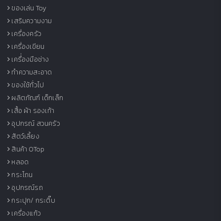
ของเล่น Toy
เสริมความงาม
เครื่องครัว
เครื่องเขียน
เครื่่องมือช่าง
ทำความสะอาด
ของใช้ทั่วไป
ผลิตภัณฑ์ เด็กเล็ก
เสื้อ ผ้า รองเท้า
อุปกรณ์ สวนครัว
สัตว์เลี้ยง
สินค้า OTop
หลอด
กระโถน
อุปกรณ์รถ
กระปุก/ กระติ๊บ
เครื่องแก้ว