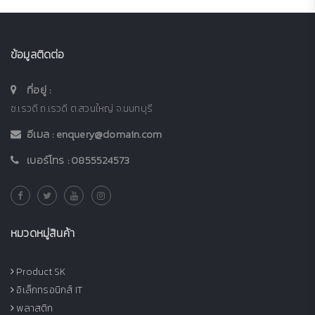
ข้อมูลติดต่อ
ที่อยู่ :
ซ.เรวดี ถ.เรวดี ต.สวนใหญ่ จ.นนทบุรี
อีเมล :
enquery@domain.com
เบอร์โทร :
0855524573
หมวดหมู่สินค้า
Product SK
อิเล็กทรอนิกส์ IT
พลาสติก