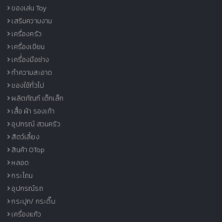
ของเล่น Toy
เสริมความงาม
เครื่องครัว
เครื่องเขียน
เครื่่องมือช่าง
ทำความสะอาด
ของใช้ทั่วไป
ผลิตภัณฑ์ เด็กเล็ก
เสื้อ ผ้า รองเท้า
อุปกรณ์ สวนครัว
สัตว์เลี้ยง
สินค้า OTop
หลอด
กระโถน
อุปกรณ์รถ
กระปุก/ กระติ๊บ
เครื่องแก้ว