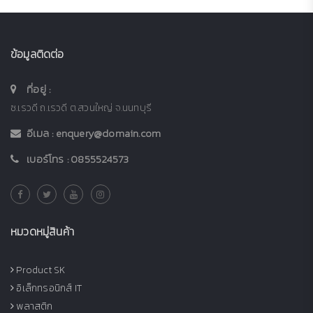
ข้อมูลติดต่อ
ที่อยู่ :
ซ.เรวดี ถ.เรวดี ต.สวนใหญ่ จ.นนทบุรี
อีเมล :
enquery@domain.com
เบอร์โทร :
0855524573
หมวดหมู่สินค้า
Product SK
อิเล็กทรอนิกส์ IT
พลาสติก