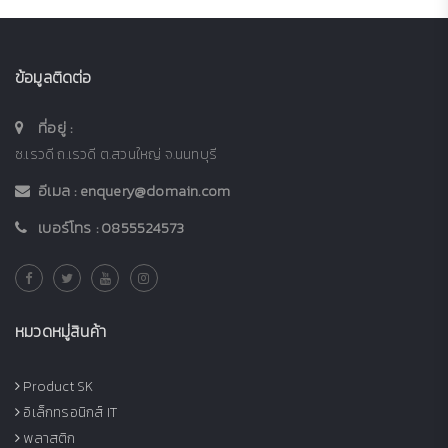
ข้อมูลติดต่อ
ที่อยู่ :
ซ.เรวดี ถ.เรวดี ต.สวนใหญ่ จ.นนทบุรี
อีเมล :
enquery@domain.com
เบอร์โทร :
0855524573
หมวดหมู่สินค้า
Product SK
อิเล็กทรอนิกส์ IT
พลาสติก