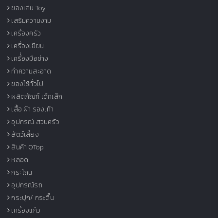
ของเล่น Toy
เสริมความงาม
เครื่องครัว
เครื่องเขียน
เครื่่องมือช่าง
ทำความสะอาด
ของใช้ทั่วไป
ผลิตภัณฑ์ เด็กเล็ก
เสื้อ ผ้า รองเท้า
อุปกรณ์ สวนครัว
สัตว์เลี้ยง
สินค้า OTop
หลอด
กระโถน
อุปกรณ์รถ
กระปุก/ กระติ๊บ
เครื่องแก้ว