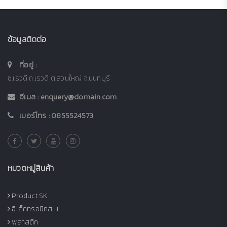
ข้อมูลติดต่อ
ที่อยู่ :
ซ.เรวดี ถ.เรวดี ต.สวนใหญ่ จ.นนทบุรี
อีเมล :
enquery@domain.com
เบอร์โทร :
0855524573
หมวดหมู่สินค้า
Product SK
อิเล็กทรอนิกส์ IT
พลาสติก