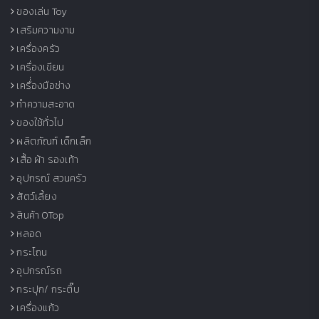
ของเล่น Toy
เสริมความงาม
เครื่องครัว
เครื่องเขียน
เครื่่องมือช่าง
ทำความสะอาด
ของใช้ทั่วไป
ผลิตภัณฑ์ เด็กเล็ก
เสื้อ ผ้า รองเท้า
อุปกรณ์ สวนครัว
สัตว์เลี้ยง
สินค้า OTop
หลอด
กระโถน
อุปกรณ์รถ
กระปุก/ กระติ๊บ
เครื่องแก้ว