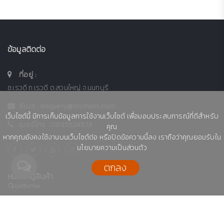
ข้อมูลติดต่อ
ที่อยู่ :
ซ.เรวดี ถ.เรวดี ต.สวนใหญ่ จ.นนทบุรี
อีเมล :
enquery@domain.com
เว็บไซต์นี้ มีการเก็บข้อมูลการใช้งานเว็บไซต์ เพื่อมอบประสบการณ์ที่ดีสำหรับ
เบอร์โทร :
0855524573
คุณ
หากคุณยังคงใช้งานบนเว็บไซต์ต่อ หรือปิดข้อความนี้ลง เราถือว่าคุณยอมรับใน
นโยบายความเป็นส่วนตัว
ตกลง
หมวดหมู่สินค้า
Product SK
อิเล็กทรอนิกส์ IT